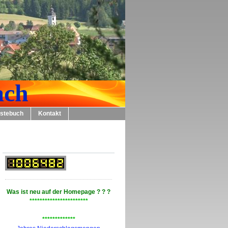
ch
stebuch
Kontakt
Was
ist
neu
auf
der
Homepage ? ? ?
***********************
*************