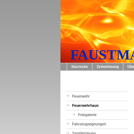
FAUSTMA
Startseite
Zeitnehmung
Übe
Feuerwehr
Feuerwehrhaus
Fotogalerie
Fahrzeugsegnungen
Sanitätsübung