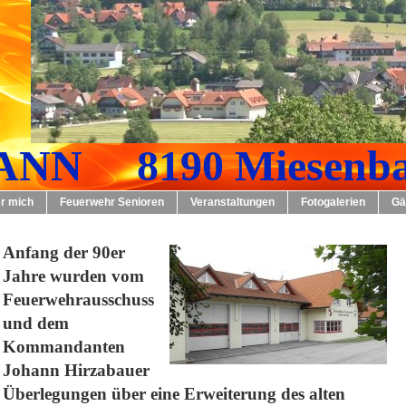
NN 8190 Miesenba
r mich
Feuerwehr Senioren
Veranstaltungen
Fotogalerien
Gä
Anfang der 90er
Jahre wurden vom
Feuerwehrausschuss
und dem
Kommandanten
Johann Hirzabauer
Überlegungen über eine Erweiterung des alten