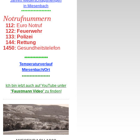
Jahres Niederschlagsmengen
in Miesenbach
*******************
Notrufnummern
112:
Euro Notruf
122:
Feuerwehr
133:
Polizei
144:
Rettung
1450:
Gesundheitstelefon
***************
Temperaturverlauf
Miesenbach/Ort
******************
Ich bin jetzt auch auf YouTube unter
"
Faustmann Video
" zu finden!