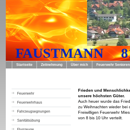
FAUSTMANN 819
Startseite
Zeitnehmung
Über mich
Feuerwehr Senioren
Frieden und Menschlichke
Feuerwehr
unsere höchsten Güter.
Auch heuer wurde das Fried
Feuerwehrhaus
zu Weihnachten wieder bei 
Fahrzeugsegnungen
Freiwilligen Feuerwehr Mie
von 8 bis 10 Uhr verteilt.
Sanitätsübung
Flugzeuge