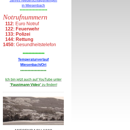
Jahres Niederschlagsmengen
in Miesenbach
*******************
Notrufnummern
112:
Euro Notruf
122:
Feuerwehr
133:
Polizei
144:
Rettung
1450:
Gesundheitstelefon
***************
Temperaturverlauf
Miesenbach/Ort
******************
Ich bin jetzt auch auf YouTube unter
"
Faustmann Video
" zu finden!