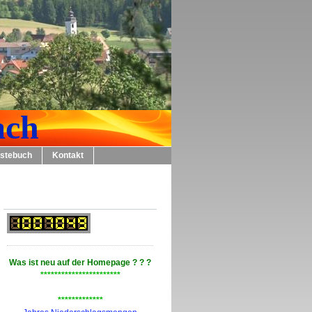
ch
stebuch
Kontakt
Was
ist
neu
auf
der
Homepage ? ? ?
***********************
*************