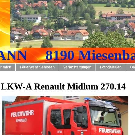
NN 8190 Miesenba
r mich
Feuerwehr Senioren
Veranstaltungen
Fotogalerien
Gä
LKW-A Renault Midlum 270.14