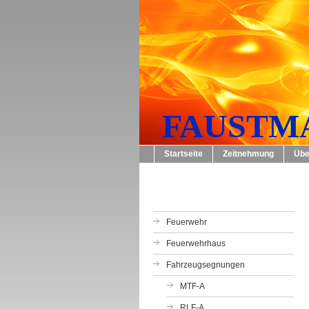
FAUSTMA
Startseite
Zeitnehmung
Übe
Feuerwehr
Feuerwehrhaus
Fahrzeugsegnungen
MTF-A
RLF-A