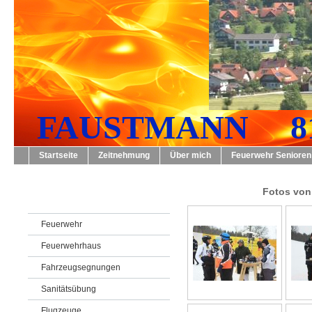
FAUSTMANN 819
Startseite
Zeitnehmung
Über mich
Feuerwehr Senioren
Fotos von
Feuerwehr
Feuerwehrhaus
Fahrzeugsegnungen
Sanitätsübung
Flugzeuge