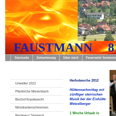
FAUSTMANN 819
Startseite
Zeitnehmung
Über mich
Feuerwehr Senioren
Herbstwoche 2012
Unwetter 2022
Hüttennachmittag mit
Pfarrkirche Miesenbach
zünftiger steirischen
Musik bei der Eishütte
Bischof Krautwaschl
Wetzelberger
Ministrantenschirennen
1 Woche Urlaub in
Bergkreuz Zeiseleck