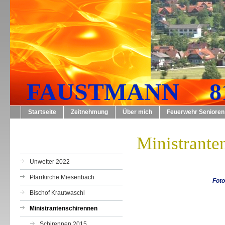
FAUSTMANN 819
Startseite
Zeitnehmung
Über mich
Feuerwehr Senioren
Ministrante
Unwetter 2022
Pfarrkirche Miesenbach
Foto
Bischof Krautwaschl
Ministrantenschirennen
Schirennen 2015