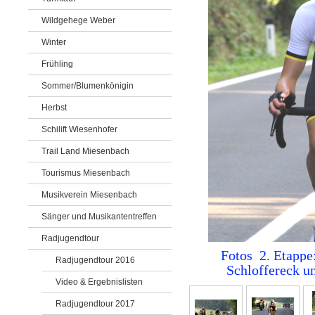
Wildgehege Weber
Winter
Frühling
Sommer/Blumenkönigin
Herbst
Schilift Wiesenhofer
Trail Land Miesenbach
Tourismus Miesenbach
Musikverein Miesenbach
Sänger und Musikantentreffen
Radjugendtour
Fotos 2. Etappe
Radjugendtour 2016
Schloffereck u
Video & Ergebnislisten
Radjugendtour 2017