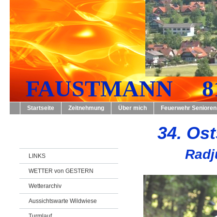
FAUSTMANN 819
Startseite
Zeitnehmung
Über mich
Feuerwehr Senioren
34. Ost
Radj
LINKS
WETTER von GESTERN
Wetterarchiv
Aussichtswarte Wildwiese
Turmlauf