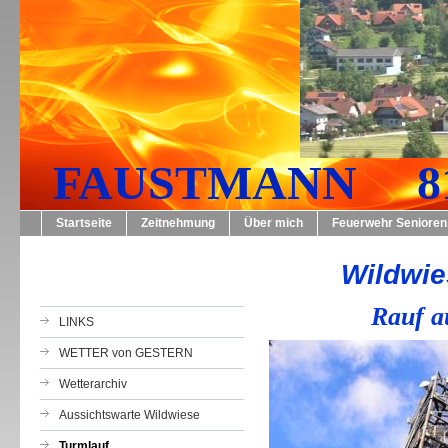
FAUSTMANN 819
Startseite
Zeitnehmung
Über mich
Feuerwehr Senioren
Wildwie
Rauf a
LINKS
WETTER von GESTERN
Wetterarchiv
Aussichtswarte Wildwiese
Turmlauf