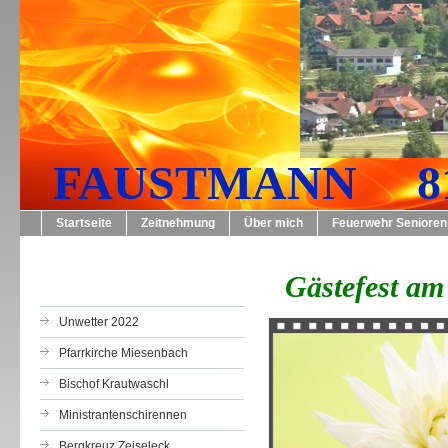
FAUSTMANN 819
Startseite
Zeitnehmung
Über mich
Feuerwehr Senioren
Gästefest am 
Unwetter 2022
Pfarrkirche Miesenbach
Bischof Krautwaschl
Ministrantenschirennen
Bergkreuz Zeiseleck