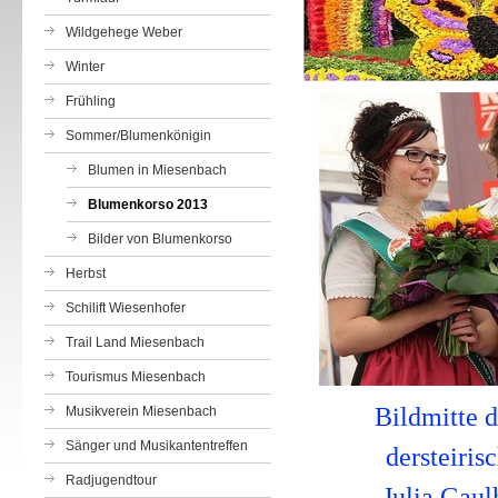
Wildgehege Weber
Winter
Frühling
Sommer/Blumenkönigin
Blumen in Miesenbach
Blumenkorso 2013
Bilder von Blumenkorso
Herbst
Schilift Wiesenhofer
Trail Land Miesenbach
Tourismus Miesenbach
Bildmitte 
Musikverein Miesenbach
Sänger und Musikantentreffen
der
steiri
Radjugendtour
Julia Gaulh