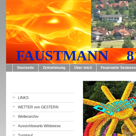
FAUSTMANN 819
Startseite
Zeitnehmung
Über mich
Feuerwehr Senioren
LINKS
WETTER von GESTERN
Wetterarchiv
Aussichtswarte Wildwiese
Turmlauf