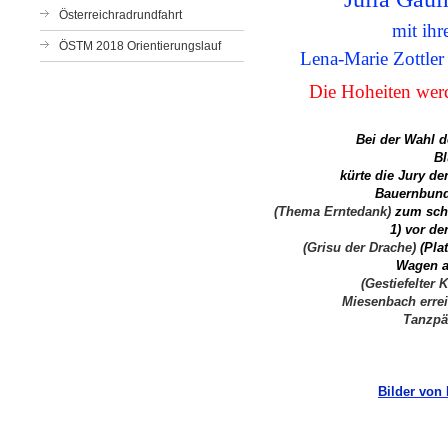
Österreichradrundfahrt
mit ihr
ÖSTM 2018 Orientierungslauf
Lena-Marie Zottle
Die Hoheiten wer
Bei der Wahl 
B
kürte die Jury
de
Bauernbun
(Thema Erntedank)
zum schö
1) vor de
(Grisu der Drache)
(Pla
Wagen a
(Gestiefelter K
Miesenbach erre
Tanzpä
Bilder von